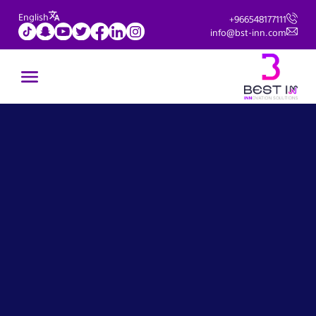
English
+966548177111
info@bst-inn.com