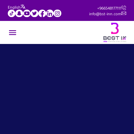
English
+966548177111
info@bst-inn.com