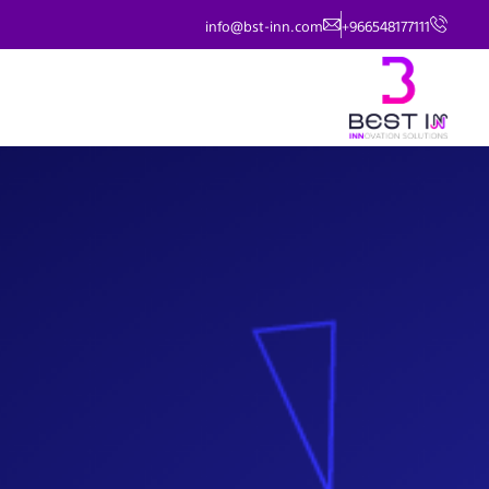
info@bst-inn.com
+966548177111