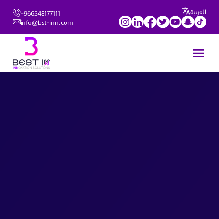
العربية
+966548177111
info@bst-inn.com